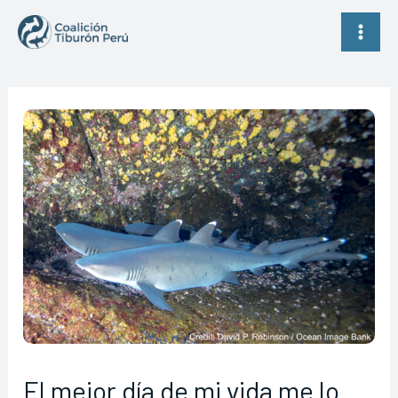
Ir
Main
al
Men
contenido
El mejor día de mi vida me lo