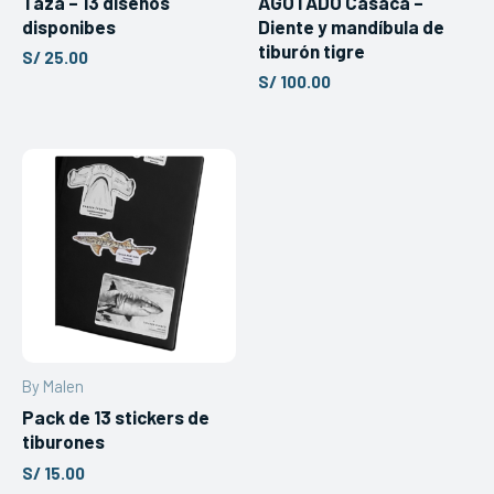
Taza – 13 diseños
AGOTADO Casaca –
disponibes
Diente y mandíbula de
tiburón tigre
S/
25.00
S/
100.00
By Malen
Pack de 13 stickers de
tiburones
S/
15.00