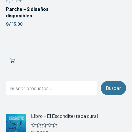
By Malen
Parche – 2 diseños
disponibles
S/
15.00
B
u
s
Buscar
c
a
r
Libro – El Escondite (tapa dura)